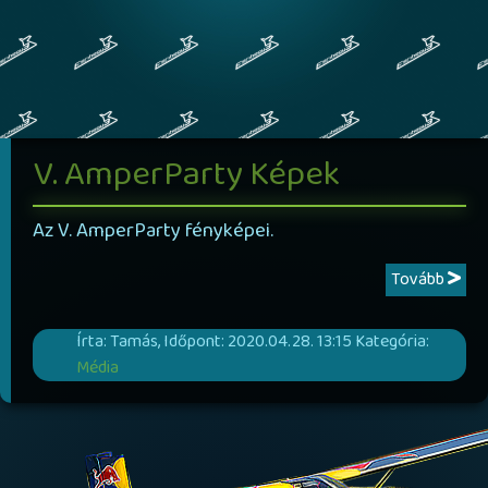
V. AmperParty Képek
Az V. AmperParty fényképei.
Tovább
Írta: Tamás, Időpont: 2020.04.28. 13:15 Kategória:
Média