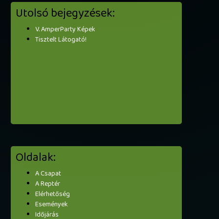
Utolsó bejegyzések:
V. AmperParty Képek
Tisztelt Látogató!
Oldalak:
A Csapat
A Reptér
Elérhetőség
Események
Időjárás